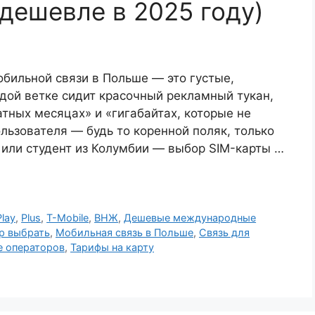
 дешевле в 2025 году)
бильной связи в Польше — это густые,
дой ветке сидит красочный рекламный тукан,
тных месяцах» и «гигабайтах, которые не
льзователя — будь то коренной поляк, только
 или студент из Колумбии — выбор SIM-карты …
Play
,
Plus
,
T-Mobile
,
ВНЖ
,
Дешевые международные
р выбрать
,
Мобильная связь в Польше
,
Связь для
е операторов
,
Тарифы на карту