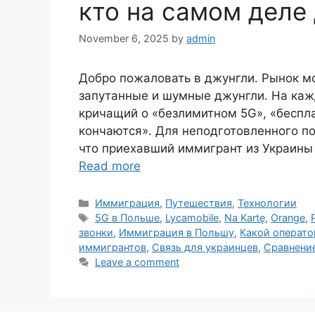
кто на самом деле
November 6, 2025
by
admin
Добро пожаловать в джунгли. Рынок мо
запутанные и шумные джунгли. На каж
кричащий о «безлимитном 5G», «беспла
кончаются». Для неподготовленного по
что приехавший иммигрант из Украины
Read more
Categories
Иммиграция
,
Путешествия
,
Технологии
Tags
5G в Польше
,
Lycamobile
,
Na Kartę
,
Orange
,
звонки
,
Иммиграция в Польшу
,
Какой операто
иммигрантов
,
Связь для украинцев
,
Сравнени
Leave a comment