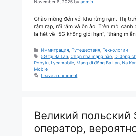
November 6, 2025
by
admin
Chào mừng đến với khu rừng rậm. Thị trư
rậm rạp, rối rắm và ồn ào. Trên mỗi cành
la hét về “5G không giới hạn”, “tháng miễ
Categories
Иммиграция
,
Путешествия
,
Технологии
Tags
5G tại Ba Lan
,
Chọn nhà mạng nào
,
Di động ch
Pobytu
,
Lycamobile
,
Mạng di động Ba Lan
,
Na Kar
Mobile
Leave a comment
Великий польский 
оператор, вероятно