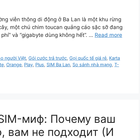
ờng viễn thông di động ở Ba Lan là một khu rừng
 cây, một chú chim toucan quảng cáo sặc sỡ đang
n phí” và “gigabyte dùng không hết”. …
Read more
o người Việt
,
Gói cước trả trước
,
Gọi quốc tế giá rẻ
,
Karta
tę
,
Orange
,
Play
,
Plus
,
SIM Ba Lan
,
So sánh nhà mạng
,
T-
SIM-миф: Почему ваш
, вам не подходит (И