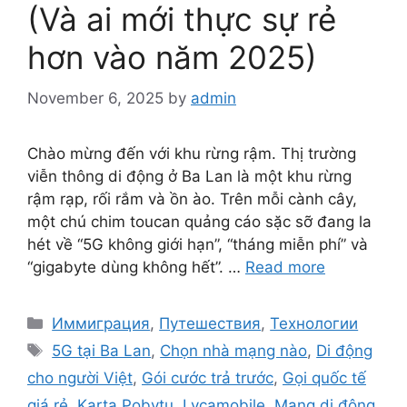
(Và ai mới thực sự rẻ
hơn vào năm 2025)
November 6, 2025
by
admin
Chào mừng đến với khu rừng rậm. Thị trường
viễn thông di động ở Ba Lan là một khu rừng
rậm rạp, rối rắm và ồn ào. Trên mỗi cành cây,
một chú chim toucan quảng cáo sặc sỡ đang la
hét về “5G không giới hạn”, “tháng miễn phí” và
“gigabyte dùng không hết”. …
Read more
Categories
Иммиграция
,
Путешествия
,
Технологии
Tags
5G tại Ba Lan
,
Chọn nhà mạng nào
,
Di động
cho người Việt
,
Gói cước trả trước
,
Gọi quốc tế
giá rẻ
,
Karta Pobytu
,
Lycamobile
,
Mạng di động