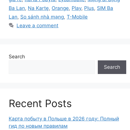
Ba Lan
,
Na Kartę
,
Orange
,
Play
,
Plus
,
SIM Ba
Lan
,
So sánh nhà mạng
,
T-Mobile
Leave a comment
Search
Search
Recent Posts
Карта побыту в Польше в 2026 году: Полный
гид по новым правилам