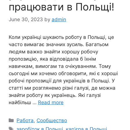
працювати в Польщі!
June 30, 2023
by
admin
Коли українці шукають роботу в Польщі, це
часто вимагає значних зусиль. Багатьом
людям важко знайти хорошу робочу
пропозицію, яка відповідала б їхнім
навичкам, вимогам та очікуванням. Тому
сьогодні ми хочемо обговорити, які є хороші
робочі пропозиції для українців в Польщі. У
статті ми розглянемо різні галузі, де можна
знайти роботу як українець. Які галузі
найбільш …
Read more
Categories
Работа
,
Сообщество
Tags
заробіток в Польщі
,
кар'єра в Польщі
,