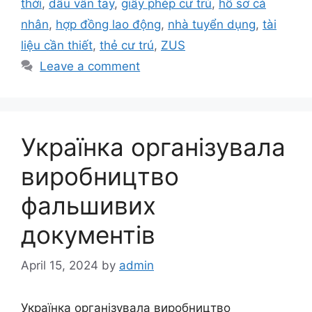
thời
,
dấu vân tay
,
giấy phép cư trú
,
hồ sơ cá
nhân
,
hợp đồng lao động
,
nhà tuyển dụng
,
tài
liệu cần thiết
,
thẻ cư trú
,
ZUS
Leave a comment
Українка організувала
виробництво
фальшивих
документів
April 15, 2024
by
admin
Українка організувала виробництво