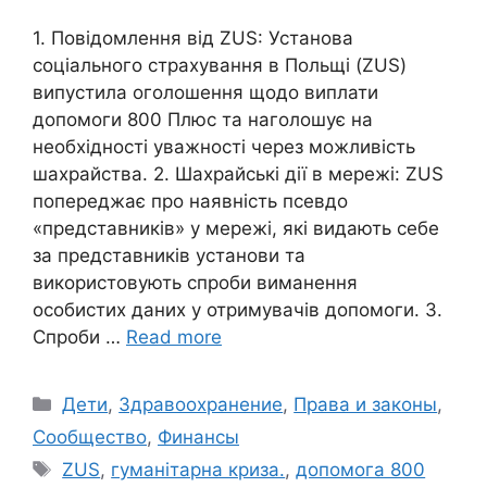
1. Повідомлення від ZUS: Установа
соціального страхування в Польщі (ZUS)
випустила оголошення щодо виплати
допомоги 800 Плюс та наголошує на
необхідності уважності через можливість
шахрайства. 2. Шахрайські дії в мережі: ZUS
попереджає про наявність псевдо
«представників» у мережі, які видають себе
за представників установи та
використовують спроби виманення
особистих даних у отримувачів допомоги. 3.
Спроби …
Read more
Categories
Дети
,
Здравоохранение
,
Права и законы
,
Сообщество
,
Финансы
Tags
ZUS
,
гуманітарна криза.
,
допомога 800