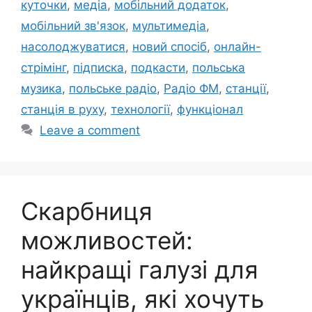
куточки
,
медіа
,
мобільний додаток
,
мобільний зв'язок
,
мультимедіа
,
насолоджуватися
,
новий спосіб
,
онлайн-
стрімінг
,
підписка
,
подкасти
,
польська
музика
,
польське радіо
,
Радіо ФМ
,
станції
,
станція в руху
,
технології
,
функціонал
Leave a comment
Скарбниця
можливостей:
найкращі галузі для
українців, які хочуть