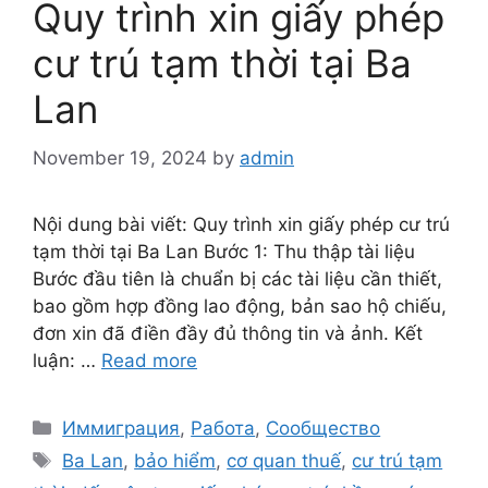
Quy trình xin giấy phép
cư trú tạm thời tại Ba
Lan
November 19, 2024
by
admin
Nội dung bài viết: Quy trình xin giấy phép cư trú
tạm thời tại Ba Lan Bước 1: Thu thập tài liệu
Bước đầu tiên là chuẩn bị các tài liệu cần thiết,
bao gồm hợp đồng lao động, bản sao hộ chiếu,
đơn xin đã điền đầy đủ thông tin và ảnh. Kết
luận: …
Read more
Categories
Иммиграция
,
Работа
,
Сообщество
Tags
Ba Lan
,
bảo hiểm
,
cơ quan thuế
,
cư trú tạm