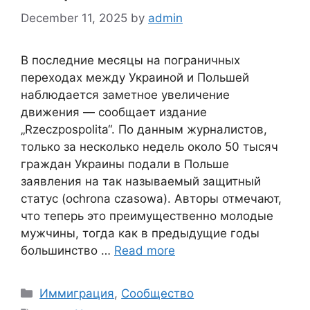
December 11, 2025
by
admin
В последние месяцы на пограничных
переходах между Украиной и Польшей
наблюдается заметное увеличение
движения — сообщает издание
„Rzeczpospolita“. По данным журналистов,
только за несколько недель около 50 тысяч
граждан Украины подали в Польше
заявления на так называемый защитный
статус (ochrona czasowa). Авторы отмечают,
что теперь это преимущественно молодые
мужчины, тогда как в предыдущие годы
большинство …
Read more
Categories
Иммиграция
,
Сообщество