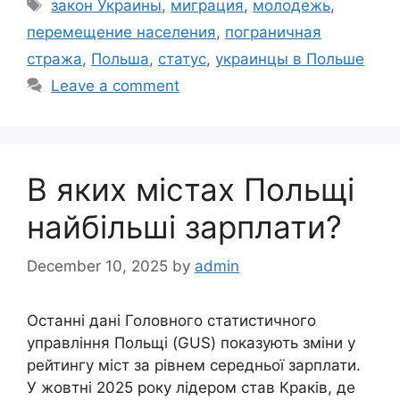
Tags
закон Украины
,
миграция
,
молодежь
,
перемещение населения
,
пограничная
стража
,
Польша
,
статус
,
украинцы в Польше
Leave a comment
В яких містах Польщі
найбільші зарплати?
December 10, 2025
by
admin
Останні дані Головного статистичного
управління Польщі (GUS) показують зміни у
рейтингу міст за рівнем середньої зарплати.
У жовтні 2025 року лідером став Краків, де