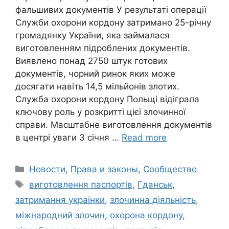
фальшивих документів У результаті операції
Служби охорони кордону затримано 25-річну
громадянку України, яка займалася
виготовленням підроблених документів.
Виявлено понад 2750 штук готових
документів, чорний ринок яких може
досягати навіть 14,5 мільйонів злотих.
Служба охорони кордону Польщі відіграла
ключову роль у розкритті цієї злочинної
справи. Масштабне виготовлення документів
в центрі уваги З січня …
Read more
Categories
Новости
,
Права и законы
,
Сообщество
Tags
виготовлення паспортів
,
Гданськ
,
затримання українки
,
злочинна діяльність
,
міжнародний злочин
,
охорона кордону
,