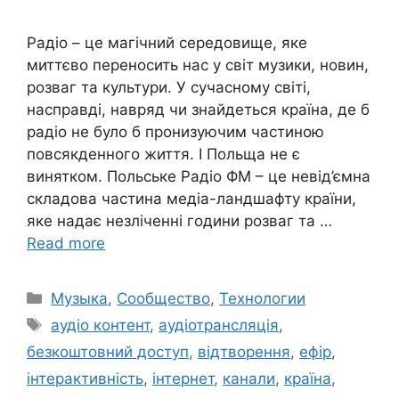
Радіо – це магічний середовище, яке
миттєво переносить нас у світ музики, новин,
розваг та культури. У сучасному світі,
насправді, навряд чи знайдеться країна, де б
радіо не було б пронизуючим частиною
повсякденного життя. І Польща не є
винятком. Польське Радіо ФМ – це невід’ємна
складова частина медіа-ландшафту країни,
яке надає незліченні години розваг та …
Read more
Categories
Музыка
,
Сообщество
,
Технологии
Tags
аудіо контент
,
аудіотрансляція
,
безкоштовний доступ
,
відтворення
,
ефір
,
інтерактивність
,
інтернет
,
канали
,
країна
,