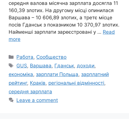
середня валова місячна зарплата досягла 11
160,39 злотих. На другому місці опинилася
Варшава – 10 606,89 злотих, а третє місце
посів Гданськ з показником 10 370,97 злотих.
Найменші зарплати зареєстровані у …
Read
more
Categories
Работа
,
Сообщество
Tags
GUS
,
Варшава
,
Гданськ
,
доходи
,
економіка
,
зарплати Польща
,
зарплатний
рейтинг
,
Краків
,
регіональні відмінності
,
середня зарплата
Leave a comment