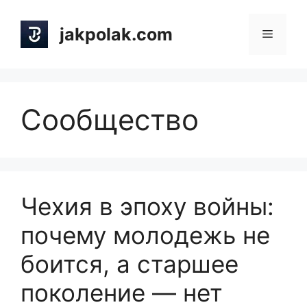
Skip
to
jakpolak.com
Menu
content
Сообщество
Чехия в эпоху войны:
почему молодежь не
боится, а старшее
поколение — нет