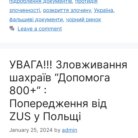
підроблення документів
,
протидія
злочинності
,
розкриття злочину
,
Україна
,
фальшиві документи
,
чорний ринок
Leave a comment
УВАГА!!! Зловживання
шахраїв “Допомога
800+” :
Попередження від
ZUS у Польщі
January 25, 2024
by
admin