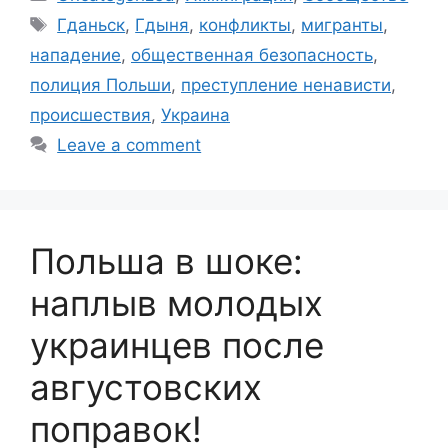
Tags
Гданьск
,
Гдыня
,
конфликты
,
мигранты
,
нападение
,
общественная безопасность
,
полиция Польши
,
преступление ненависти
,
происшествия
,
Украина
Leave a comment
Польша в шоке:
наплыв молодых
украинцев после
августовских
поправок!