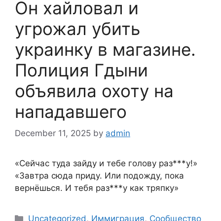
Он хайловал и
угрожал убить
украинку в магазине.
Полиция Гдыни
объявила охоту на
нападавшего
December 11, 2025
by
admin
«Сейчас туда зайду и тебе голову раз***у!»
«Завтра сюда приду. Или подожду, пока
вернёшься. И тебя раз***у как тряпку»
Categories
Uncategorized
,
Иммиграция
,
Сообщество