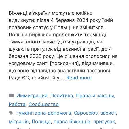
Біженці з України можуть спокійно
видихнути: після 4 березня 2024 року їхній
правовий статус у Польщі не зміниться.
Польща вирішила продовжити термін дії
тимчасового захисту для українців, які
шукають притулок від воєнної агресії, до 4
березня 2025 року. Це рішення оголосили на
урядовому сайті [посилання], відзначивши,
що воно відповідає аналогічній постанові
Ради ЄС, прийнятій у …
Read more
Categories
Иммиграция
,
Политика
,
Права и законы
,
Работа
,
Сообщество
Tags
гуманітарна допомога
,
Євросоюз
,
захист
,
міграція
,
Польща
,
права біженців
,
притулок
,