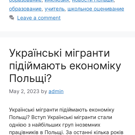
образование
,
учитель
,
школьное оценивание
Leave a comment
Українські мігранти
підіймають економіку
Польщі?
May 2, 2023
by
admin
Українські мігранти підіймають економіку
Польщі? Вступ Українські мігранти стали
однією з найбільших груп іноземних
працівників в Польщі. За останні кілька років