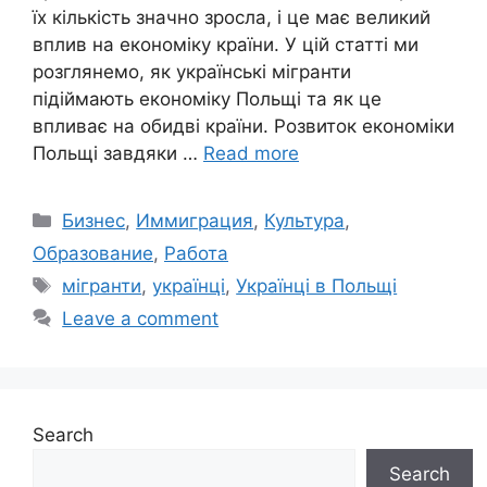
їх кількість значно зросла, і це має великий
вплив на економіку країни. У цій статті ми
розглянемо, як українські мігранти
підіймають економіку Польщі та як це
впливає на обидві країни. Розвиток економіки
Польщі завдяки …
Read more
Categories
Бизнес
,
Иммиграция
,
Культура
,
Образование
,
Работа
Tags
мігранти
,
українці
,
Українці в Польщі
Leave a comment
Search
Search