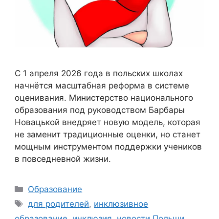
С 1 апреля 2026 года в польских школах
начнётся масштабная реформа в системе
оценивания. Министерство национального
образования под руководством Барбары
Новацькой внедряет новую модель, которая
не заменит традиционные оценки, но станет
мощным инструментом поддержки учеников
в повседневной жизни.
Categories
Образование
Tags
для родителей
,
инклюзивное
образование
,
инклюзия
,
новости Польши
,