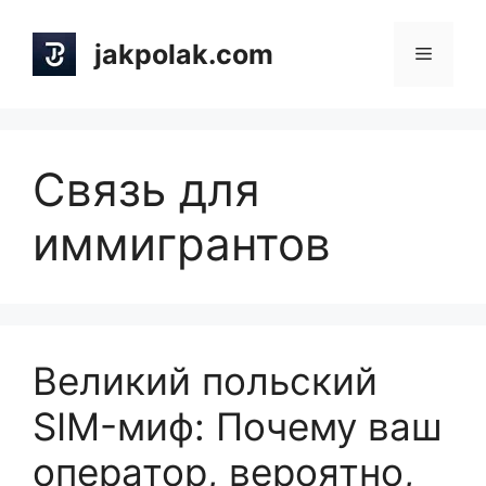
Skip
to
jakpolak.com
Menu
content
Связь для
иммигрантов
Великий польский
SIM-миф: Почему ваш
оператор, вероятно,