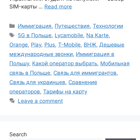
SIM-карты …
Read more
Categories
Иммиграция
,
Путешествия
,
Технологии
Tags
5G в Польше
,
Lycamobile
,
Na Kartę
,
Orange
,
Play
,
Plus
,
T-Mobile
,
ВНЖ
,
Дешевые
международные звонки
,
Иммиграция в
Польшу
,
Какой оператор выбрать
,
Мобильная
связь в Польше
,
Связь для иммигрантов
,
Связь для украинцев
,
Сравнение
операторов
,
Тарифы на карту
Leave a comment
Search