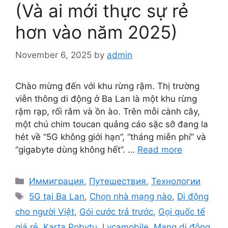
(Và ai mới thực sự rẻ
hơn vào năm 2025)
November 6, 2025
by
admin
Chào mừng đến với khu rừng rậm. Thị trường
viễn thông di động ở Ba Lan là một khu rừng
rậm rạp, rối rắm và ồn ào. Trên mỗi cành cây,
một chú chim toucan quảng cáo sặc sỡ đang la
hét về “5G không giới hạn”, “tháng miễn phí” và
“gigabyte dùng không hết”. …
Read more
Categories
Иммиграция
,
Путешествия
,
Технологии
Tags
5G tại Ba Lan
,
Chọn nhà mạng nào
,
Di động
cho người Việt
,
Gói cước trả trước
,
Gọi quốc tế
giá rẻ
,
Karta Pobytu
,
Lycamobile
,
Mạng di động