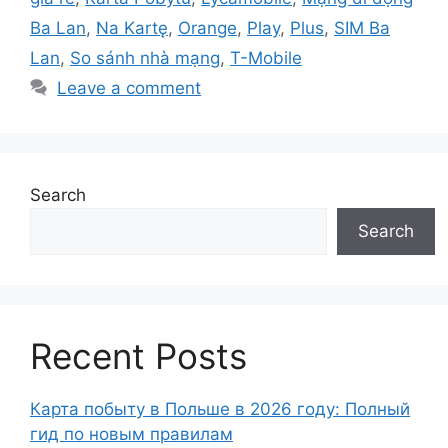
Ba Lan
,
Na Kartę
,
Orange
,
Play
,
Plus
,
SIM Ba
Lan
,
So sánh nhà mạng
,
T-Mobile
Leave a comment
Search
Search
Recent Posts
Карта побыту в Польше в 2026 году: Полный
гид по новым правилам