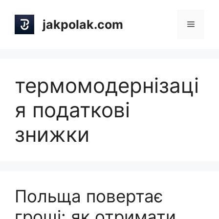
Skip
to
jakpolak.com
Menu
content
термомодернізаці
я податкові
знижки
Польща повертає
гроші: як отримати