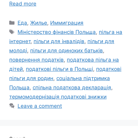
Read more
Categories
Еда
,
Жилье
,
Иммиграция
Tags
Міністерство фінансів Польща
,
пільга на
інтернет
,
пільги для інвалідів
,
пільги для
молоді
,
пільги для одиноких батьків
,
повернення податків
,
податкова пільга на
дітей
,
податкові пільги в Польщі
,
податкові
пільги для родин
,
соціальна підтримка
Польща
,
спільна податкова декларація
,
термомодернізація податкові знижки
Leave a comment