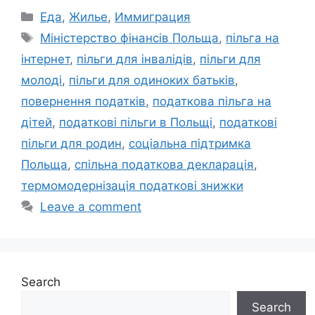
Categories
Еда
,
Жилье
,
Иммиграция
Tags
Міністерство фінансів Польща
,
пільга на
інтернет
,
пільги для інвалідів
,
пільги для
молоді
,
пільги для одиноких батьків
,
повернення податків
,
податкова пільга на
дітей
,
податкові пільги в Польщі
,
податкові
пільги для родин
,
соціальна підтримка
Польща
,
спільна податкова декларація
,
термомодернізація податкові знижки
Leave a comment
Search
Search