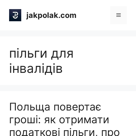
Skip
to
jakpolak.com
Menu
content
пільги для
інвалідів
Польща повертає
гроші: як отримати
податкові пільги, про