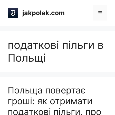
Skip
to
jakpolak.com
Menu
content
податкові пільги в
Польщі
Польща повертає
гроші: як отримати
податкові пільги, про