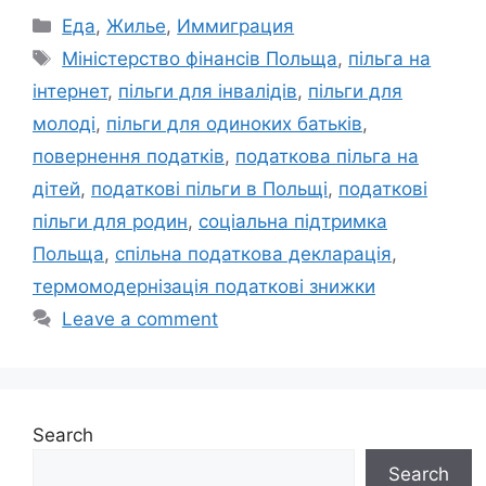
Categories
Еда
,
Жилье
,
Иммиграция
Tags
Міністерство фінансів Польща
,
пільга на
інтернет
,
пільги для інвалідів
,
пільги для
молоді
,
пільги для одиноких батьків
,
повернення податків
,
податкова пільга на
дітей
,
податкові пільги в Польщі
,
податкові
пільги для родин
,
соціальна підтримка
Польща
,
спільна податкова декларація
,
термомодернізація податкові знижки
Leave a comment
Search
Search