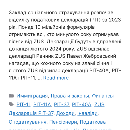
Заклад соціального страхування розпочав
відсилку податкових декларацій (PIT) за 2023
рік. Понад 10 мільйонів формулярів
отримають всі, хто минулого року отримував
пільги від ZUS. Декларації будуть відправлені
до кінця лютого 2024 року. ZUS відсилає
декларації Речник ZUS Павел Жебровський
нагадав, що кожного року на зламі січня і
лютого ZUS відсилає декларації PIT-40A, PIT-
11A і PIT-11. …
Read more
Categories
Иммиграция
,
Права и законы
,
Финансы
Tags
PIT-11
,
PIT-11A
,
PIT-37
,
PIT-40A
,
ZUS
,
Декларація PIT-37
,
Доходи
,
Інваліди
,
Оподаткування
,
Пенсіонери
,
Податкова