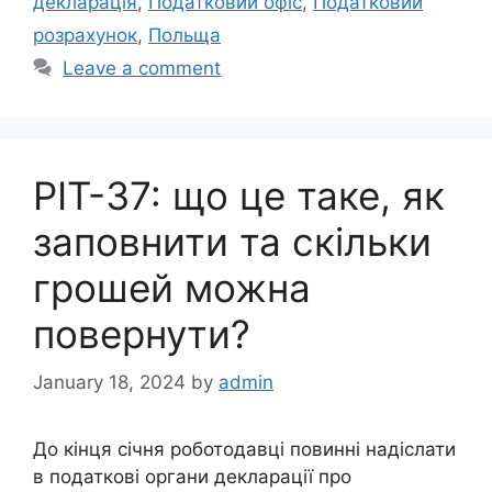
декларація
,
Податковий офіс
,
Податковий
розрахунок
,
Польща
Leave a comment
PIT-37: що це таке, як
заповнити та скільки
грошей можна
повернути?
January 18, 2024
by
admin
До кінця січня роботодавці повинні надіслати
в податкові органи декларації про