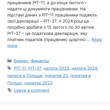
працівників PIT-11, а до кінця лютого –
надати ці документи працівникам. На
підставі даних з PIT-11 працівники подають
свої декларації – PIT-37. У 2024 році це
потрібно зробити з 15 лютого по 30 квітня.
PIT-37 – це податкова декларація, яку
платник податків (працівник) щорічно …
Read
more
Categories
Бизнес
,
Финансы
Tags
PIT-11
,
PIT-37
,
налоги 2023
,
налоги 2024
,
налоги в Польше
,
податки 23
,
податки в
Польші
,
податок 2023
Leave a comment