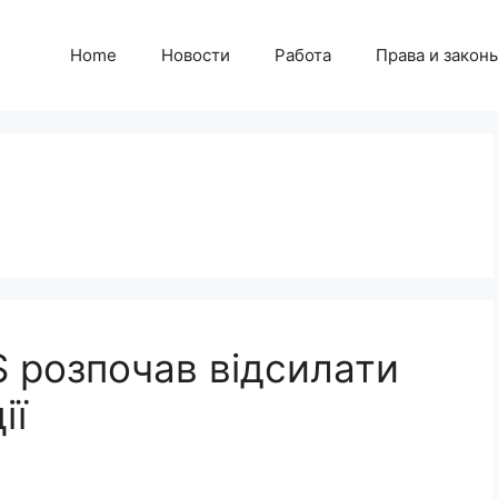
Home
Новости
Работа
Права и закон
US розпочав відсилати
ії