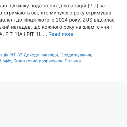
ав відсилку податкових декларацій (PIT) за
ів отримають всі, хто минулого року отримував
равлені до кінця лютого 2024 року. ZUS відсилає
ий нагадав, що кожного року на зламі січня і
 PIT-11A і PIT-11. …
Read more
ація PIT-37
,
Доходи
,
Інваліди
,
Оподаткування
,
 офіс
,
Податковий розрахунок
,
Польща