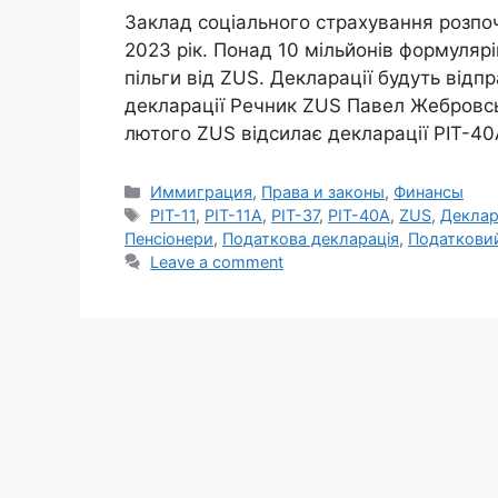
Заклад соціального страхування розпоч
2023 рік. Понад 10 мільйонів формуляр
пільги від ZUS. Декларації будуть відп
декларації Речник ZUS Павел Жебровськ
лютого ZUS відсилає декларації PIT-40A,
Categories
Иммиграция
,
Права и законы
,
Финансы
Tags
PIT-11
,
PIT-11A
,
PIT-37
,
PIT-40A
,
ZUS
,
Деклар
Пенсіонери
,
Податкова декларація
,
Податковий
Leave a comment