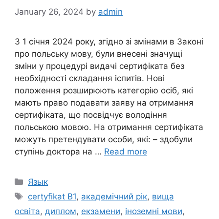
January 26, 2024
by
admin
З 1 січня 2024 року, згідно зі змінами в Законі
про польську мову, були внесені значущі
зміни у процедурі видачі сертифіката без
необхідності складання іспитів. Нові
положення розширюють категорію осіб, які
мають право подавати заяву на отримання
сертифіката, що посвідчує володіння
польською мовою. На отримання сертифіката
можуть претендувати особи, які: – здобули
ступінь доктора на …
Read more
Categories
Язык
Tags
certyfikat B1
,
академічний рік
,
вища
освіта
,
диплом
,
екзамени
,
іноземні мови
,