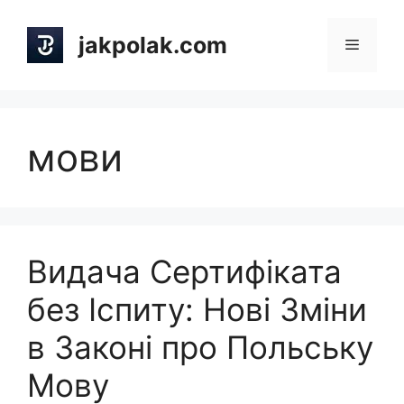
Skip
to
jakpolak.com
Menu
content
мови
Видача Сертифіката
без Іспиту: Нові Зміни
в Законі про Польську
Мову