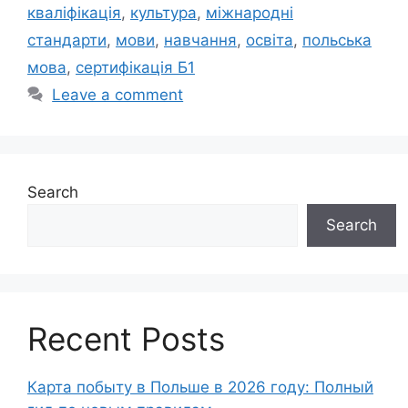
кваліфікація
,
культура
,
міжнародні
стандарти
,
мови
,
навчання
,
освіта
,
польська
мова
,
сертифікація Б1
Leave a comment
Search
Search
Recent Posts
Карта побыту в Польше в 2026 году: Полный