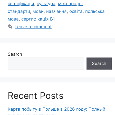
кваліфікація
,
культура
,
міжнародні
стандарти
,
мови
,
навчання
,
освіта
,
польська
мова
,
сертифікація Б1
Leave a comment
Search
Search
Recent Posts
Карта побыту в Польше в 2026 году: Полный