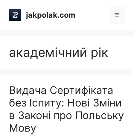
Skip
to
jakpolak.com
Menu
content
академічний рік
Видача Сертифіката
без Іспиту: Нові Зміни
в Законі про Польську
Мову