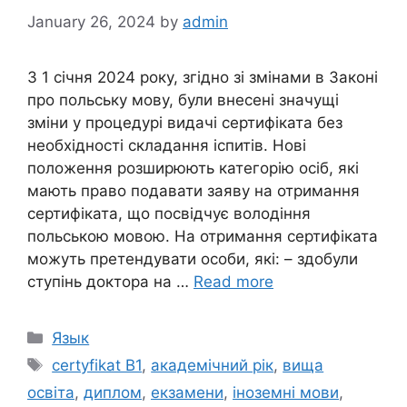
January 26, 2024
by
admin
З 1 січня 2024 року, згідно зі змінами в Законі
про польську мову, були внесені значущі
зміни у процедурі видачі сертифіката без
необхідності складання іспитів. Нові
положення розширюють категорію осіб, які
мають право подавати заяву на отримання
сертифіката, що посвідчує володіння
польською мовою. На отримання сертифіката
можуть претендувати особи, які: – здобули
ступінь доктора на …
Read more
Categories
Язык
Tags
certyfikat B1
,
академічний рік
,
вища
освіта
,
диплом
,
екзамени
,
іноземні мови
,