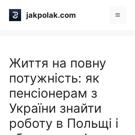
Skip
to
jakpolak.com
Menu
content
Життя на повну
потужність: як
пенсіонерам з
України знайти
роботу в Польщі і