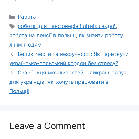
Categories
Работа
Tags
робота для пенсіонерів і літніх людей
,
робота на пенсії в польщі
,
як знайти роботу
лінім людям
Великі черги та незручності: Як перетнути
українсько-польський кордон без стресу?
Скарбниця можливостей: найкращі галузі
для українців, які хочуть працювати в
Польщі!
Leave a Comment