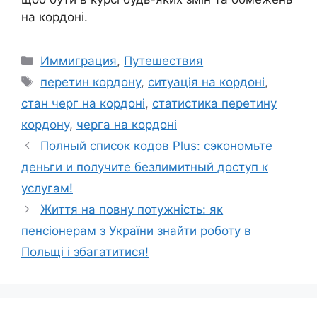
на кордоні.
Categories
Иммиграция
,
Путешествия
Tags
перетин кордону
,
ситуація на кордоні
,
стан черг на кордоні
,
статистика перетину
кордону
,
черга на кордоні
Полный список кодов Plus: сэкономьте
деньги и получите безлимитный доступ к
услугам!
Життя на повну потужність: як
пенсіонерам з України знайти роботу в
Польщі і збагатитися!