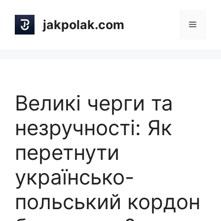
Skip
to
jakpolak.com
Menu
content
Великі черги та
незручності: Як
перетнути
українсько-
польський кордон