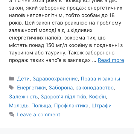
З 1 січня 2024 року в Польщі вступив в дію
закон, який забороняє продаж енергетичних
напоїв неповнолітнім, тобто особам до 18
років. Цей закон став реакцією на проблему
залежності молоді від шкідливих
енергетичних напоїв, зокрема тих, що
містять понад 150 мг/л кофеїну в поєднанні з
таурином або таурину. Також заборонено
продаж таких напоїв в закладах …
Read more
Categories
Дети
,
Здравоохранение
,
Права и законы
Tags
Енергетики
,
Заборона
,
законодавство
,
Залежність
,
Здоров'я підлітків
,
Кофеїн
,
Молодь
,
Польща
,
Профілактика
,
Штрафи
Leave a comment