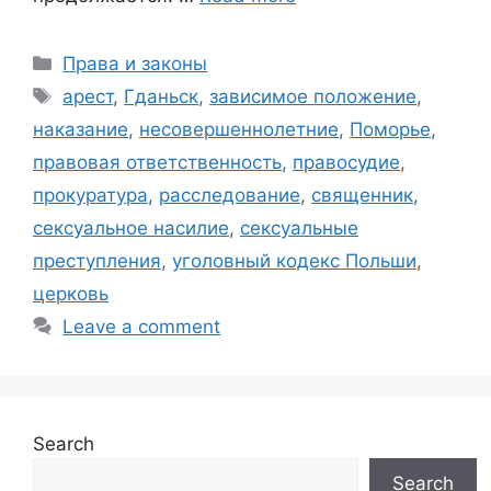
Categories
Права и законы
Tags
арест
,
Гданьск
,
зависимое положение
,
наказание
,
несовершеннолетние
,
Поморье
,
правовая ответственность
,
правосудие
,
прокуратура
,
расследование
,
священник
,
сексуальное насилие
,
сексуальные
преступления
,
уголовный кодекс Польши
,
церковь
Leave a comment
Search
Search