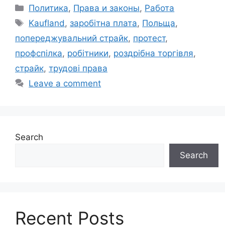
Categories
Политика
,
Права и законы
,
Работа
Tags
Kaufland
,
заробітна плата
,
Польща
,
попереджувальний страйк
,
протест
,
профспілка
,
робітники
,
роздрібна торгівля
,
страйк
,
трудові права
Leave a comment
Search
Search
Recent Posts