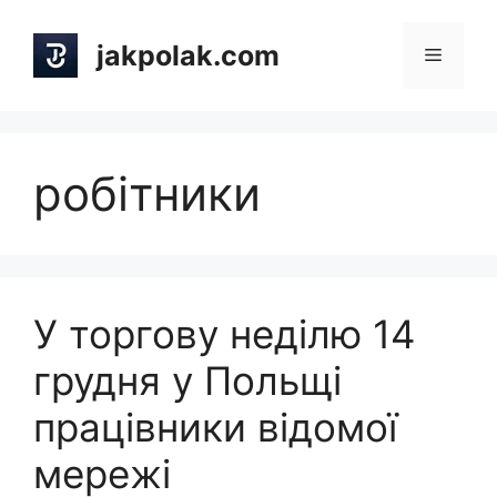
Skip
to
jakpolak.com
Menu
content
робітники
У торгову неділю 14
грудня у Польщі
працівники відомої
мережі