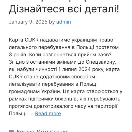
Дізнайтеся всі деталі!
January 9, 2025
by
admin
Карта CUKR надаватиме українцям право
легального перебування в Польщі протягом
3 років. Коли розпочнеться прийом заяв?
Згідно з останніми змінами до Спецзакону,
які набули чинності 1 липня 2024 року, карта
CUKR стане додатковим способом
легалізувати перебування в Польщі
громадянам України. Ця карта створюється у
рамках підтримки біженців, які перебувають
протягом довготривалого часу на території
Польщі. …
Read more
Categories
Бизнес
,
Иммиграция