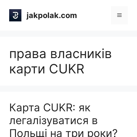
Skip
to
jakpolak.com
Menu
content
права власників
карти CUKR
Карта CUKR: як
легалізуватися в
Польщі на три роки?