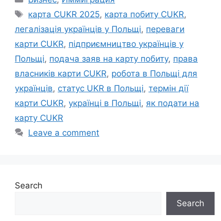
Tags
карта CUKR 2025
,
карта побиту CUKR
,
легалізація українців у Польщі
,
переваги
карти CUKR
,
підприємництво українців у
Польщі
,
подача заяв на карту побиту
,
права
власників карти CUKR
,
робота в Польщі для
українців
,
статус UKR в Польщі
,
термін дії
карти CUKR
,
українці в Польщі
,
як подати на
карту CUKR
Leave a comment
Search
Search