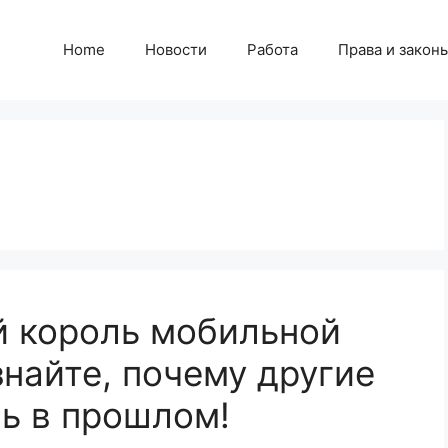
Home
Новости
Работа
Права и закон
ый король мобильной
знайте, почему другие
ь в прошлом!