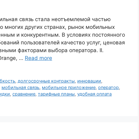
бильная связь стала неотъемлемой частью
во многих других странах, рынок мобильных
нным и конкурентным. В условиях постоянного
ований пользователей качество услуг, ценовая
вными факторами выбора оператора. II.
Orange, …
Read more
бкость
,
долгосрочные контракты
,
инновации
,
,
мобильная связь
,
мобильное приложение
,
оператор
,
идки
,
сравнение
,
тарифные планы
,
удобная оплата