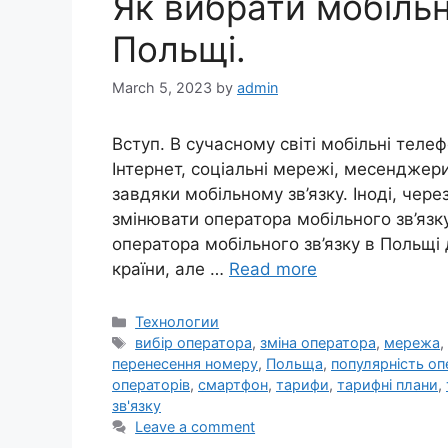
Як вибрати мобіль
Польщі.
March 5, 2023
by
admin
Вступ. В сучасному світі мобільні тел
Інтернет, соціальні мережі, месенджери
завдяки мобільному зв’язку. Іноді, чере
змінювати оператора мобільного зв’язку
оператора мобільного зв’язку в Польщі 
країни, але …
Read more
Categories
Технологии
Tags
вибір оператора
,
зміна оператора
,
мережа
перенесення номеру
,
Польща
,
популярність оп
операторів
,
смартфон
,
тарифи
,
тарифні плани
,
зв'язку
Leave a comment