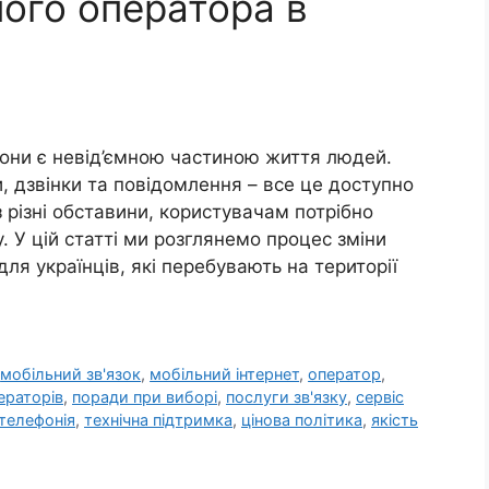
ного оператора в
ефони є невід’ємною частиною життя людей.
, дзвінки та повідомлення – все це доступно
з різні обставини, користувачам потрібно
. У цій статті ми розглянемо процес зміни
для українців, які перебувають на території
,
мобільний зв'язок
,
мобільний інтернет
,
оператор
,
ераторів
,
поради при виборі
,
послуги зв'язку
,
сервіс
телефонія
,
технічна підтримка
,
цінова політика
,
якість