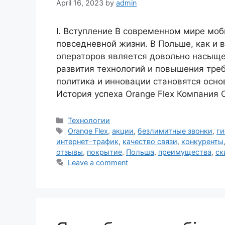
April 16, 2023
by
admin
I. Вступление В современном мире мо
повседневной жизни. В Польше, как и 
операторов является довольно насыще
развития технологий и повышения треб
политика и инновации становятся осно
История успеха Orange Flex Компания 
Categories
Технологии
Tags
Orange Flex
,
акции
,
безлимитные звонки
,
ги
интернет-трафик
,
качество связи
,
конкуренты
отзывы
,
покрытие
,
Польша
,
преимущества
,
ск
Leave a comment