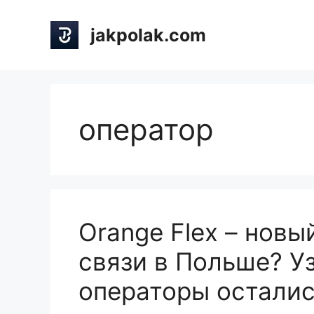
Skip
to
jakpolak.com
content
оператор
Orange Flex – нов
связи в Польше? У
операторы осталис