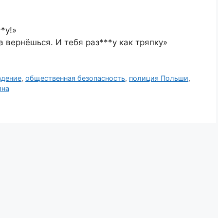
*у!»
 вернёшься. И тебя раз***у как тряпку»
адение
,
общественная безопасность
,
полиция Польши
,
ина