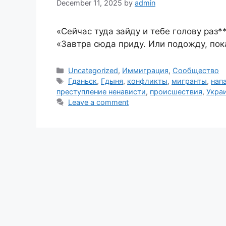
December 11, 2025
by
admin
«Сейчас туда зайду и тебе голову раз**
«Завтра сюда приду. Или подожду, пока
Categories
Uncategorized
,
Иммиграция
,
Сообщество
Tags
Гданьск
,
Гдыня
,
конфликты
,
мигранты
,
нап
преступление ненависти
,
происшествия
,
Укра
Leave a comment