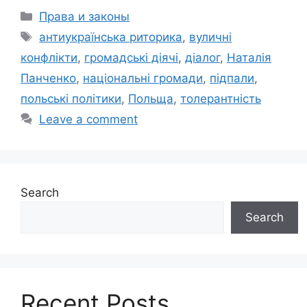
Categories
Права и законы
Tags
антиукраїнська риторика
,
вуличні
конфлікти
,
громадські діячі
,
діалог
,
Наталія
Панченко
,
національні громади
,
підпали
,
польські політики
,
Польща
,
толерантність
Leave a comment
Search
Search
Recent Posts