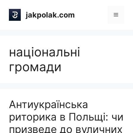
Skip
to
jakpolak.com
Menu
content
національні
громади
Антиукраїнська
риторика в Польщі: чи
призведе до вуличних