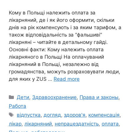
Кому в Польщі належить оплата за
лікарняний, де і як його оформити, скільки
днів на рік компенсують і за яким тарифом, а
також відповідальність за “фальшиві”
лікарняні – читайте в детальному гайді.
Основні факти: Кому належить оплата
лікарняного в Польщі На оплачуваний
лікарняний в Польщі, незалежно від
громадянства, можуть розраховувати люди,
для яких у ZUS …
Read more
Categories
Дети
,
Здравоохранение
,
Права и законы
,
Работа
Tags
відпустка
,
догляд
,
здоров'я
,
компенсація
,
лікар
,
лікарняний
,
непрацездатність
,
оплата
,