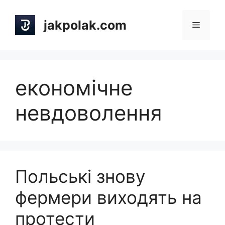
Skip
to
jakpolak.com
Menu
content
економічне
невдоволення
Польські знову
фермери виходять на
протести