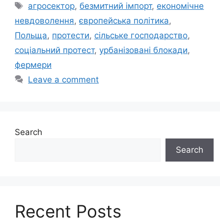
Tags
агросектор
,
безмитний імпорт
,
економічне
невдоволення
,
європейська політика
,
Польща
,
протести
,
сільське господарство
,
соціальний протест
,
урбанізовані блокади
,
фермери
Leave a comment
Search
Search
Recent Posts