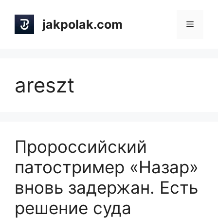
Skip
to
jakpolak.com
Menu
content
areszt
Пророссийский
патостример «Назар»
вновь задержан. Есть
решение суда