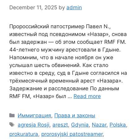
December 11, 2025
by
admin
Пророссийский патостример Павел N.,
известный под псевдонимом «Назар», снова
был задержан — об этом сообщает RMF FM.
44-летнего мужчину арестовали в Гдыне.
Напомним, что в начале ноября он уже
услышал шесть обвинений. Как стало
известно в среду, суд в Гдыне согласился на
трёхмесячный временный арест «Назара».
Задержание и расследование По данным
RMF FM, «Назар» был …
Read more
Categories
Иммиграция
,
Права и законы
Tags
agresja Rosji
,
areszt
,
Gdynia
,
Nazar
,
Polska
,
prokuratura
,
prorosyjski patostreamer
,