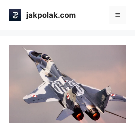
Skip
to
jakpolak.com
Menu
content