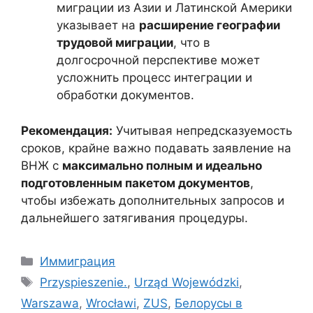
миграции из Азии и Латинской Америки
указывает на
расширение географии
трудовой миграции
, что в
долгосрочной перспективе может
усложнить процесс интеграции и
обработки документов.
Рекомендация:
Учитывая непредсказуемость
сроков, крайне важно подавать заявление на
ВНЖ с
максимально полным и идеально
подготовленным пакетом документов
,
чтобы избежать дополнительных запросов и
дальнейшего затягивания процедуры.
Categories
Иммиграция
Tags
Przyspieszenie.
,
Urząd Wojewódzki
,
Warszawa
,
Wrocławi
,
ZUS
,
Белорусы в