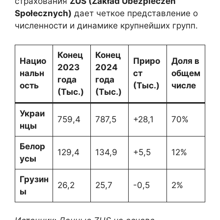
страхования
ZUS (Zakład Ubezpieczeń
Społecznych)
дает четкое представление о
численности и динамике крупнейших групп.
Конец
Конец
Нацио
Приро
Доля в
2023
2024
нальн
ст
общем
года
года
ость
(Тыс.)
числе
(Тыс.)
(Тыс.)
Украи
759,4
787,5
+28,1
70%
нцы
Белор
129,4
134,9
+5,5
12%
усы
Грузин
26,2
25,7
-0,5
2%
ы