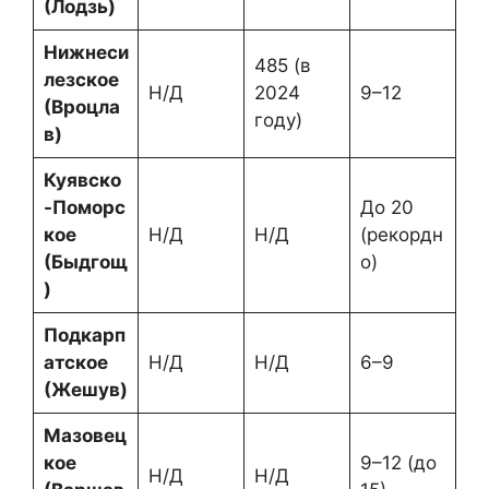
(Лодзь)
Нижнеси
485 (в
лезское
Н/Д
2024
9–12
(Вроцла
году)
в)
Куявско
-Поморс
До 20
кое
Н/Д
Н/Д
(рекордн
(Быдгощ
о)
)
Подкарп
атское
Н/Д
Н/Д
6–9
(Жешув)
Мазовец
кое
9–12 (до
Н/Д
Н/Д