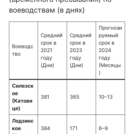
воеводствам (в днях)
Прогнози
Средний
Средний
руемый
срок в
срок в
срок в
Воеводс
2021
2023
2024
тво
году
году
году
(Дни)
(Дни)
(Месяцы
)
Силезск
ое
381
365
10–13
(Катови
це)
Лодзинс
кое
384
171
6–9