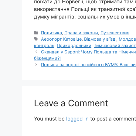
поїхати до Норвегії, щоб отримати там
використання Польщі як транзитної кра
думку мігрантів, соціальних умов в інш
Categories
Политика
,
Права и законы
,
Путешествия
Tags
Аеропорт Катовіце
,
Відмова у в'їзді
,
Молдов
контроль
,
Прикордонники
,
Тимчасовий захист
Скандал у Європі: Чому Польща та Німеччи
біженцями?!
Польща на порозі пенсійного БУМУ: Ваші ви
Leave a Comment
You must be
logged in
to post a comment