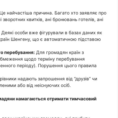
Це найчастіша причина. Багато хто заявляє про
і зворотних квитків, ані бронювань готелів, ані
Деякі особи вже фігурували в базах даних як
 країн Шенгену, що є автоматичною підставою
о перебування:
Для громадян країн з
 обмеження щодо терміну перебування
денного періоду). Порушення цього правила
івники надають запрошення від “друзів” чи
бленими або від неіснуючих осіб.
ромадяни намагаються отримати тимчасовий