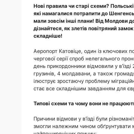
Нові правила чи старі схеми? Польськ
які намагалися потрапити до Шенгенськ
мали зовсім інші плани! Від Молдови до 
дізнайтеся, як злетів повітряний замок
складніше!
Аеропорт Катовіце, один із ключових п
чергової серії спроб нелегального про
день прикордонники відмовили у в’їзді 
грузинів, 4 молдавани, а також громад
ілюструє зростаючу проблему міграційн
стає все складнішим завданням для єв
Типові схеми та чому вони не працюют
Причини відмови у в’їзді були різноман
змогли належним чином обґрунтувати м
найпоширеніших причин: