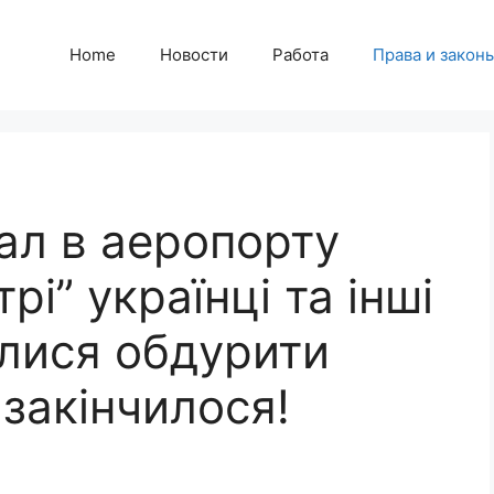
Home
Новости
Работа
Права и закон
л в аеропорту
рі” українці та інші
алися обдурити
 закінчилося!