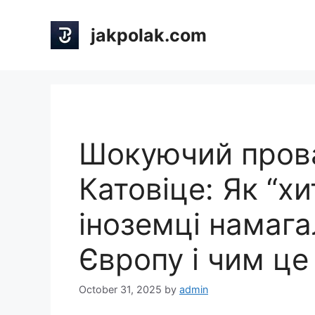
Skip
to
jakpolak.com
content
Шокуючий прова
Катовіце: Як “хит
іноземці намаг
Європу і чим це
October 31, 2025
by
admin