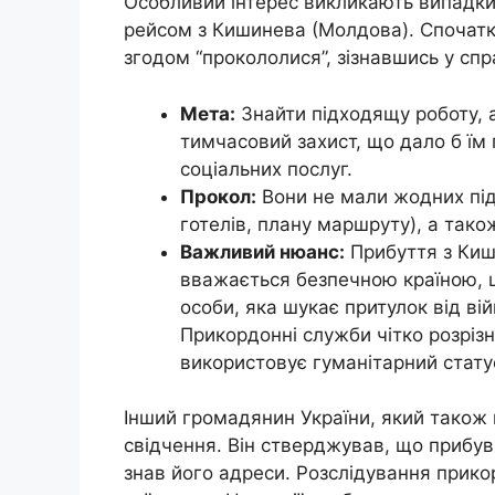
Особливий інтерес викликають випадки 
рейсом з Кишинева (Молдова). Спочатк
згодом “прокололися”, зізнавшись у спр
Мета:
Знайти підходящу роботу, 
тимчасовий захист, що дало б їм
соціальних послуг.
Прокол:
Вони не мали жодних пі
готелів, плану маршруту), а так
Важливий нюанс:
Прибуття з Киш
вважається безпечною країною, 
особи, яка шукає притулок від ві
Прикордонні служби чітко розрізняю
використовує гуманітарний статус
Інший громадянин України, який також 
свідчення. Він стверджував, що прибув 
знав його адреси. Розслідування прик