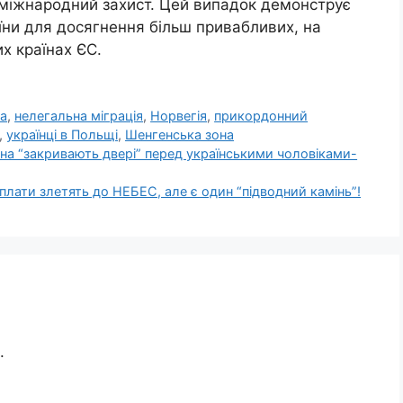
 міжнародний захист. Цей випадок демонструє
їни для досягнення більш привабливих, на
их країнах ЄС.
а
,
нелегальна міграція
,
Норвегія
,
прикордонний
,
українці в Польщі
,
Шенгенська зона
на “закривають двері” перед українськими чоловіками-
плати злетять до НЕБЕС, але є один “підводний камінь”!
.