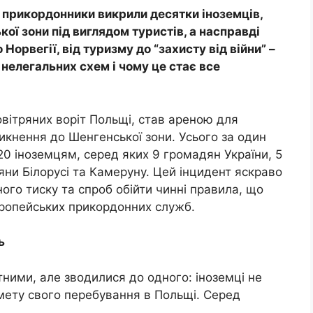
і прикордонники викрили десятки іноземців,
ої зони під виглядом туристів, а насправді
Норвегії, від туризму до “захисту від війни” –
 нелегальних схем і чому це стає все
овітряних воріт Польщі, став ареною для
никнення до Шенгенської зони. Усього за один
20 іноземцям, серед яких 9 громадян України, 5
яни Білорусі та Камеруну. Цей інцидент яскраво
ого тиску та спроб обійти чинні правила, що
ропейських прикордонних служб.
ь
ітними, але зводилися до одного: іноземці не
ету свого перебування в Польщі. Серед