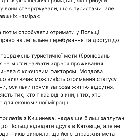
двох українських громадян, які прибули
у вони стверджували, що є туристами, але
авжніх намірах:
а потім спробувати отримати у Польщі
 право на легальне перебування та доступ до
дтверджень туристичної мети (бронювань
ож не могли назвати адреси проживання.
инева є ключовим фактором. Молдова
що виключає можливість отримання статусу
йни, оскільки пряма загроза життю відсутня.
ть тих, хто тікає від війни, і тих, хто
 для економічної міграції.
прилетів з Кишинева, надав ще більш заплутані
до Польщі відвідати друга в Катовіце, але не
ордонників виявило, що його справжня мета –