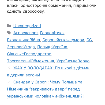
власні односторонні обмеження, підриваючи
єдність Євросоюзу.
Categories
Uncategorized
Tags
Агроекспорт
,
Геополітика
,
ЕкономічнаВійна
,
ЄвропейськіФермери
,
ЄС
,
ЗерноваУгода
,
ПольщаУкраїна
,
СільськеГосподарство
,
ТорговельніОбмеження
,
УкраїнськеЗерно
ЖАХ У ВОЛОДАРАХ! По школі з дітьми
відкрили вогонь!
Скандал у Європі: Чому Польща та
Німеччина “закривають двері” перед
українськими чоловіками-біженцями?!