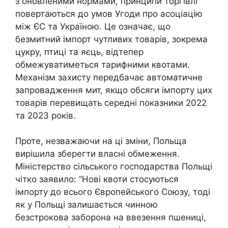
з оновленими нормами, принципи торгівлі
повертаються до умов Угоди про асоціацію
між ЄС та Україною. Це означає, що
безмитний імпорт чутливих товарів, зокрема
цукру, птиці та яєць, відтепер
обмежуватиметься тарифними квотами.
Механізм захисту передбачає автоматичне
запровадження мит, якщо обсяги імпорту цих
товарів перевищать середні показники 2022
та 2023 років.
Проте, незважаючи на ці зміни, Польща
вирішила зберегти власні обмеження.
Міністерство сільського господарства Польщі
чітко заявило: “Нові квоти стосуються
імпорту до всього Європейського Союзу, тоді
як у Польщі залишається чинною
безстрокова заборона на ввезення пшениці,