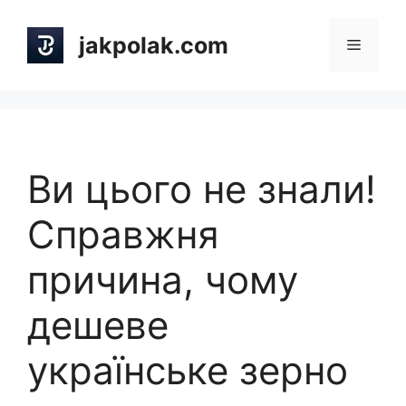
Skip
to
jakpolak.com
Menu
content
Ви цього не знали!
Справжня
причина, чому
дешеве
українське зерно