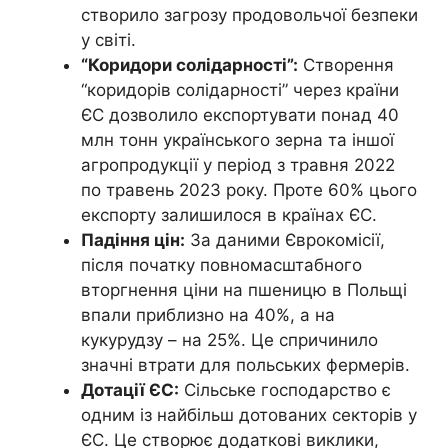
створило загрозу продовольчої безпеки
у світі.
“Коридори солідарності”:
Створення
“коридорів солідарності” через країни
ЄС дозволило експортувати понад 40
млн тонн українського зерна та іншої
агропродукції у період з травня 2022
по травень 2023 року. Проте 60% цього
експорту залишилося в країнах ЄС.
Падіння цін:
За даними Єврокомісії,
після початку повномасштабного
вторгнення ціни на пшеницю в Польщі
впали приблизно на 40%, а на
кукурудзу – на 25%. Це спричинило
значні втрати для польських фермерів.
Дотації ЄС:
Сільське господарство є
одним із найбільш дотованих секторів у
ЄС. Це створює додаткові виклики,