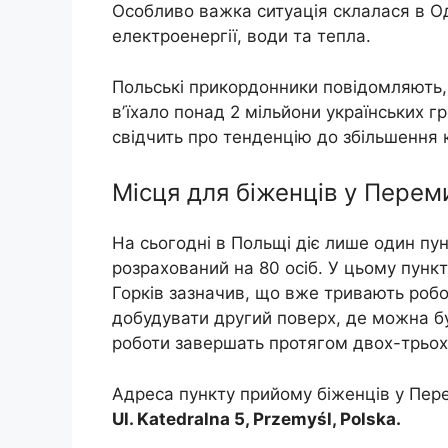
Особливо важка ситуація склалася в О
електроенергії, води та тепла.
Польські прикордонники повідомляють,
вʼїхало понад 2 мільйони українських г
свідчить про тенденцію до збільшення к
Місця для біженців у Перем
На сьогодні в Польщі діє лише один пу
розрахований на 80 осіб. У цьому пункт
Горків зазначив, що вже тривають робо
добудувати другий поверх, де можна б
роботи завершать протягом двох-трьох
Адреса пункту прийому біженців у Пер
Ul. Katedralna 5, Przemyśl, Polska.