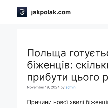
Skip
to
jakpolak.com
content
Польща готуєтьс
біженців: скіль
прибути цього 
November 19, 2024
by
admin
Причини нової хвилі біженці