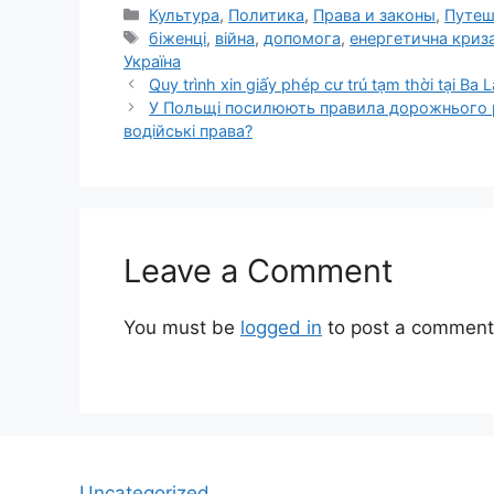
Categories
Культура
,
Политика
,
Права и законы
,
Путеш
Tags
біженці
,
війна
,
допомога
,
енергетична криз
Україна
Quy trình xin giấy phép cư trú tạm thời tại Ba 
У Польщі посилюють правила дорожнього р
водійські права?
Leave a Comment
You must be
logged in
to post a comment
Uncategorized