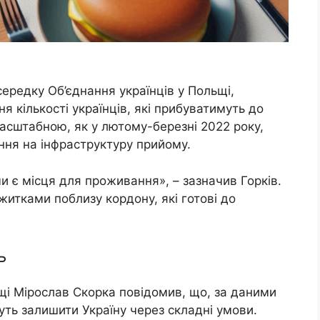
середку Об’єднання українців у Польщі,
я кількості українців, які прибуватимуть до
асштабною, як у лютому-березні 2022 року,
ня на інфраструктуру прийому.
 є місця для проживання», – зазначив Горків.
житками поблизу кордону, які готові до
ь
щі Мірослав Скорка повідомив, що, за даними
уть залишити Україну через складні умови.