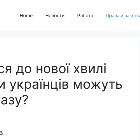
Home
Новости
Работа
Права и закон
я до нової хвилі
ки українців можуть
разу?
в