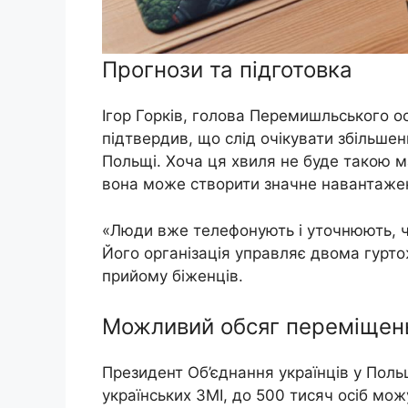
Прогнози та підготовка
Ігор Горків, голова Перемишльського о
підтвердив, що слід очікувати збільшенн
Польщі. Хоча ця хвиля не буде такою м
вона може створити значне навантажен
«Люди вже телефонують і уточнюють, чи
Його організація управляє двома гурто
прийому біженців.
Можливий обсяг переміщен
Президент Об’єднання українців у Поль
українських ЗМІ, до 500 тисяч осіб мож