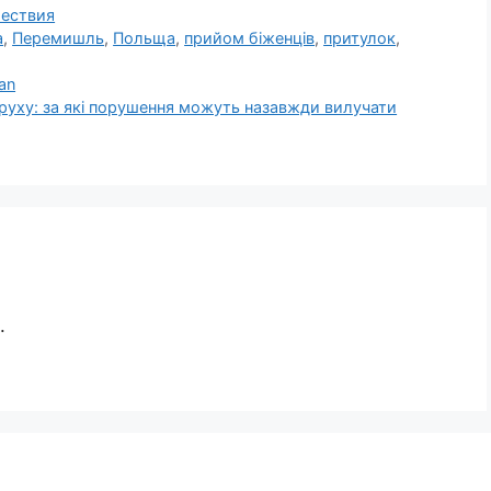
ествия
а
,
Перемишль
,
Польща
,
прийом біженців
,
притулок
,
Lan
уху: за які порушення можуть назавжди вилучати
.