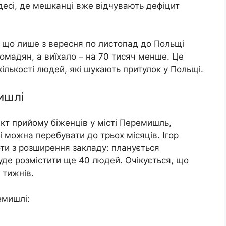
десі, де мешканці вже відчувають дефіцит
 що лише з вересня по листопад до Польщі
ромадян, а виїхало – на 70 тисяч менше. Це
ількості людей, які шукають притулок у Польщі.
ишлі
нкт прийому біженців у місті Перемишль,
і можна перебувати до трьох місяців. Ігор
ти з розширення закладу: планується
уде розмістити ще 40 людей. Очікується, що
 тижнів.
емишлі: