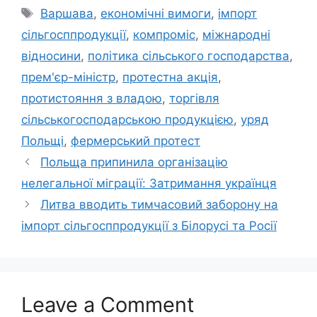
Tags
Варшава
,
економічні вимоги
,
імпорт
сільгосппродукції
,
компроміс
,
міжнародні
відносини
,
політика сільського господарства
,
прем'єр-міністр
,
протестна акція
,
протистояння з владою
,
торгівля
сільськогосподарською продукцією
,
уряд
Польщі
,
фермерський протест
Польща припинила організацію
нелегальної міграції: Затримання українця
Литва вводить тимчасовий заборону на
імпорт сільгосппродукції з Білорусі та Росії
Leave a Comment