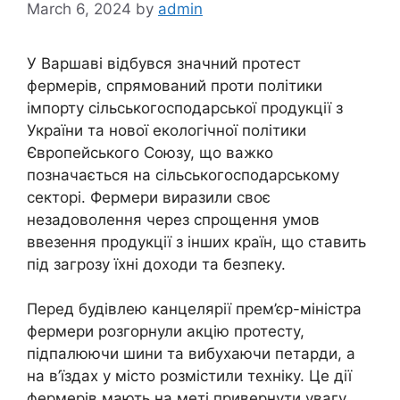
March 6, 2024
by
admin
У Варшаві відбувся значний протест
фермерів, спрямований проти політики
імпорту сільськогосподарської продукції з
України та нової екологічної політики
Європейського Союзу, що важко
позначається на сільськогосподарському
секторі. Фермери виразили своє
незадоволення через спрощення умов
ввезення продукції з інших країн, що ставить
під загрозу їхні доходи та безпеку.
Перед будівлею канцелярії прем’єр-міністра
фермери розгорнули акцію протесту,
підпалюючи шини та вибухаючи петарди, а
на в’їздах у місто розмістили техніку. Це дії
фермерів мають на меті привернути увагу