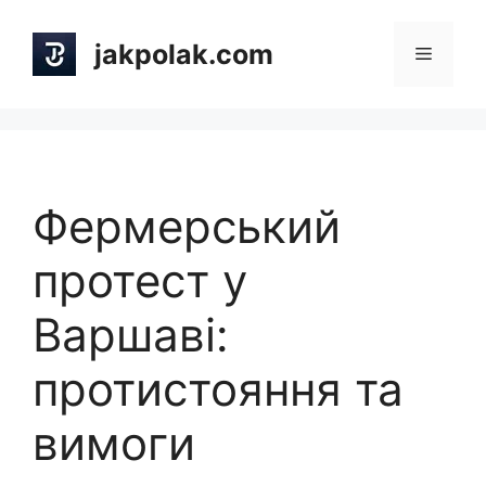
Skip
to
jakpolak.com
Menu
content
Фермерський
протест у
Варшаві:
протистояння та
вимоги