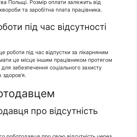
ва Польщі. Розмір оплати залежить від
 хвороби та заробітна плата працівника.
боти під час відсутності
це роботи під час відпустки за лікарняним
мати це місце іншим працівником протягом
 для забезпечення соціального захисту
 здоров’я.
ботодавцем
давця про відсутність
го роботодавця про свою відсутність через