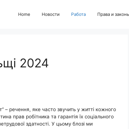
Home
Новости
Работа
Права и закон
ьщі 2024
т” – речення, яке часто звучить у житті кожного
тина прав робітника та гарантія їх соціального
нетрудової здатності. У цьому блозі ми