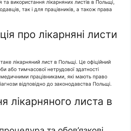
 та використання лікарняних листів в Польщі,
одавців, так і для працівників, а також права
ція про лікарняні листи
таке лікарняний лист в Польщі. Це офіційний
би або тимчасової нетрудової здатності
я медичними працівниками, які мають право
іагнози відповідно до законодавства Польщі.
ня лікарняного листа в
 процедура та обов’язкові