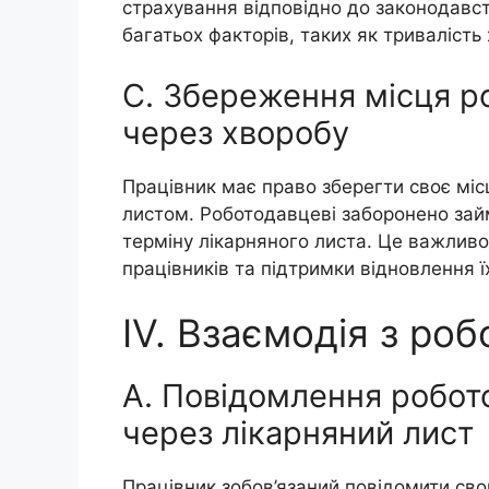
страхування відповідно до законодавст
багатьох факторів, таких як тривалість
C. Збереження місця ро
через хворобу
Працівник має право зберегти своє міс
листом. Роботодавцеві заборонено зай
терміну лікарняного листа. Це важливо
працівників та підтримки відновлення їх
IV. Взаємодія з ро
A. Повідомлення робото
через лікарняний лист
Працівник зобов’язаний повідомити сво