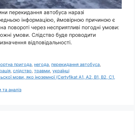
ини перекидання автобуса наразі
редньою інформацією, ймовірною причиною є
на повороті через несприятливі погодні умови:
ожні умови. Слідство буде проводити
визначення відповідальності.
ортна пригода
,
негода
,
перекидання автобуса
,
рація
,
слідство
,
травми
,
українці
кої мови, яко іноземної (Certyfikat A1, A2, B1, B2, C1,
 та аналіз