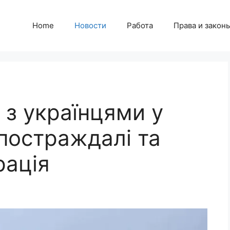
Home
Новости
Работа
Права и закон
 з українцями у
постраждалі та
рація