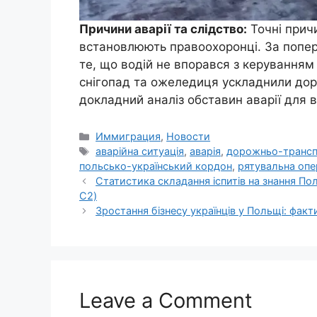
Причини аварії та слідство:
Точні прич
встановлюють правоохоронці. За попе
те, що водій не впорався з керуванням 
снігопад та ожеледиця ускладнили дор
докладний аналіз обставин аварії для 
Categories
Иммиграция
,
Новости
Tags
аварійна ситуація
,
аварія
,
дорожньо-трансп
польсько-український кордон
,
рятувальна опе
Статистика складання іспитів на знання Польс
C2)
Зростання бізнесу українців у Польщі: факти
Leave a Comment