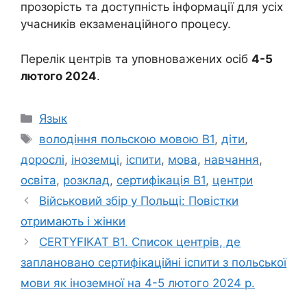
прозорість та доступність інформації для усіх
учасників екзаменаційного процесу.
Перелік центрів та уповноважених осіб
4-5
лютого 2024
.
Categories
Язык
Tags
володіння польскою мовою В1
,
діти
,
дорослі
,
іноземці
,
іспити
,
мова
,
навчання
,
освіта
,
розклад
,
сертифікація В1
,
центри
Військовий збір у Польщі: Повістки
отримають і жінки
CERTYFIKAT B1. Список центрів, де
заплановано сертифікаційні іспити з польської
мови як іноземної на 4-5 лютого 2024 р.