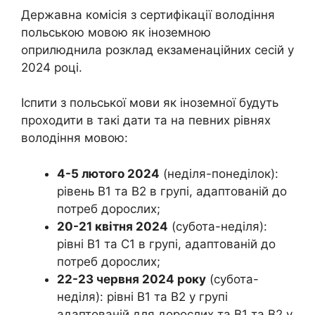
Державна комісія з сертифікації володіння
польською мовою як іноземною
оприлюднила розклад екзаменаційних сесій у
2024 році.
Іспити з польської мови як іноземної будуть
проходити в такі дати та на певних рівнях
володіння мовою:
4-5 лютого 2024
(неділя-понеділок):
рівень В1 та В2 в групі, адаптованій до
потреб дорослих;
20-21 квітня 2024
(субота-неділя):
рівні В1 та С1 в групі, адаптованій до
потреб дорослих;
22-23 червня 2024 року
(субота-
неділя): рівні В1 та В2 у групі
адаптованій для дорослих та В1 та В2 у