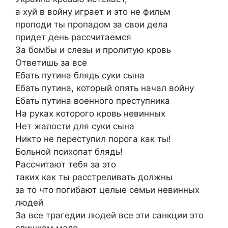
а хуй в войну играет и это не фильм
проподи ты пропадом за свои дела
придет день рассчитаемся
За бомбы и слезы и пролитую кровь
Ответишь за все
Ебать путина блядь суки сына
Ебать путина, который опять начал войну
Ебать путина военного преступника
На руках которого кровь невинных
Нет жалости для суки сына
Никто не переступил порога как ты!
Больной психопат блядь!
Рассчитают тебя за это
таких как ты расстреливать должны
за то что погибают целые семьи невинных
людей
За все трагедии людей все эти санкции это
слишком мало