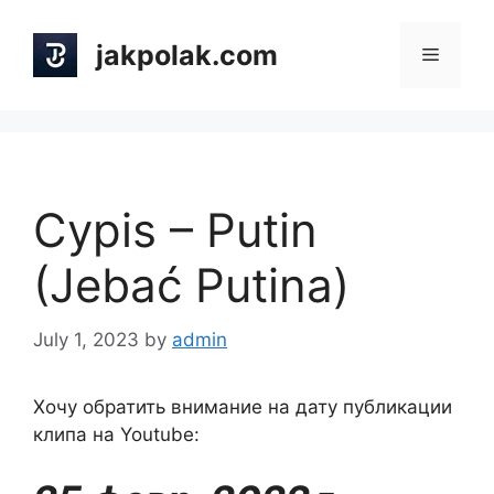
Skip
to
jakpolak.com
Menu
content
Cypis – Putin
(Jebać Putina)
July 1, 2023
by
admin
Хочу обратить внимание на дату публикации
клипа на Youtube: