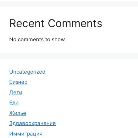
Recent Comments
No comments to show.
Uncategorized
Бизнес
Дети
Еда
Жилье
Здравоохранение
Иммиграция