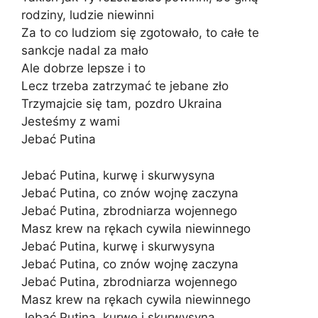
rodziny, ludzie niewinni
Za to co ludziom się zgotowało, to całe te
sankcje nadal za mało
Ale dobrze lepsze i to
Lecz trzeba zatrzymać te jebane zło
Trzymajcie się tam, pozdro Ukraina
Jesteśmy z wami
Jebać Putina
Jebać Putina, kurwę i skurwysyna
Jebać Putina, co znów wojnę zaczyna
Jebać Putina, zbrodniarza wojennego
Masz krew na rękach cywila niewinnego
Jebać Putina, kurwę i skurwysyna
Jebać Putina, co znów wojnę zaczyna
Jebać Putina, zbrodniarza wojennego
Masz krew na rękach cywila niewinnego
Jebać Putina, kurwę i skurwysyna