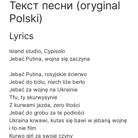
Текст песни (oryginal
Polski)
Lyrics
Island studio, Cypisolo
Jebać Putina, wojna się zaczyna
Jebać Putina, rosyjskie ścierwo
Jebać do bólu, niech liże berło
Jebać za wojnę na Ukrainie
Tfu, ty skurwysynie
Z kurwami jazda, zero litości
Jebać do grobu za te podłości
Ukraina krwawi, kutas się bawi w jebaną wojnę
i to nie film
Kurwo giń za swoje czyny