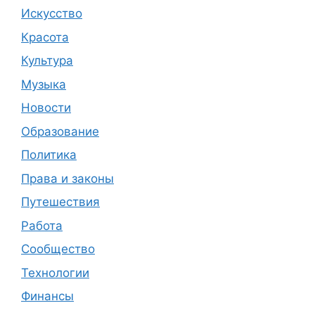
Искусство
Красота
Культура
Музыка
Новости
Образование
Политика
Права и законы
Путешествия
Работа
Сообщество
Технологии
Финансы