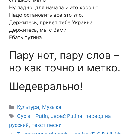
Ну ладно, для начала и это хорошо
Надо остановить все это зло.
Держитесь, привет тебе Украина
Держитесь, мы с Вами
Ебать путина.
Пару нот, пару слов –
но как точно и метко.
Шедеврально!
Categories
Культура
,
Музыка
Tags
Cypis - Putin
,
Jebać Putina
,
переод на
русский
,
текст песни