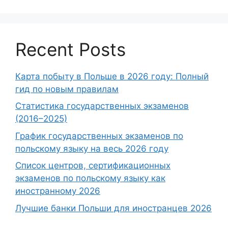
Recent Posts
Карта побыту в Польше в 2026 году: Полный
гид по новым правилам
Статистика государственных экзаменов
(2016–2025)
График государственных экзаменов по
польскому языку на весь 2026 году
Список центров, сертификационных
экзаменов по польскому языку как
иностранному 2026
Лучшие банки Польши для иностранцев 2026